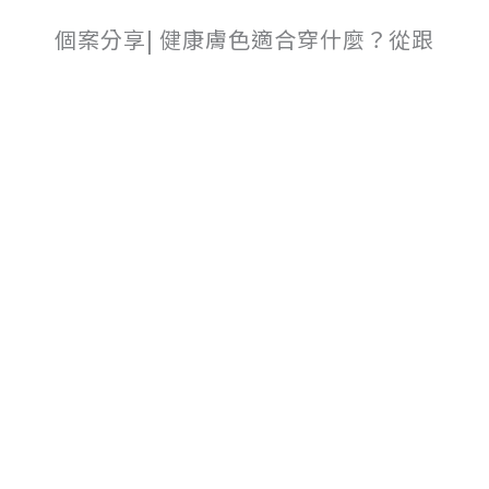
個案分享| 健康膚色適合穿什麼？從跟
風購物到找到自己的轉變
2025-06-20
1
2
3
下一頁 »
預約一對一形象諮詢
姓名
*
性別
*