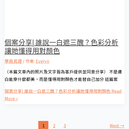
個案分享| 誰說一白遮三醜？色彩分析
讓她懂得用對顏色
學員見證
/ 作者:
Evelyn
（本篇文章內的照片及文字皆為客戶提供並同意分享） 不是膚
白能穿什麼都美，而是懂得用對顏色才能替自己加分 這篇案
個案分享| 誰說一白遮三醜？色彩分析讓她懂得用對顏色
Read
More »
1
2
3
Next
→