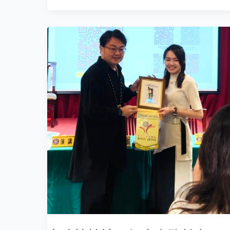
市
政
扶
輪
社
X
個
人
商
務
魅
力