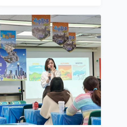
國
泰
人
壽
讓
銷
售
更
有
溫
度