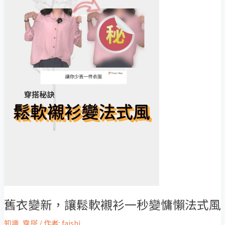
襯
衫
一
秒
變
慵
懶
法
式
風
舊衣變新，讓鬆軟襯衫一秒變慵懶法式風
知識
,
穿搭
/ 作者:
faishi