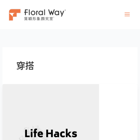
跳
至
主
要
內
容
穿搭
舊
衣
變
新，
讓
鬆
軟